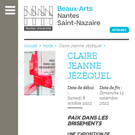
Aller
au
contenu
principal
INTRANET
Accueil
Node
Claire Jeanne Jézéquel
CLAIRE
L'ÉCOLE
JEANNE
JÉZÉQUEL
ENSEIGNEMENT
Date de début
Date de fin
Dimanche 13
Samedi 8
novembre
INTERNATIONAL
octobre 2022
2022
PAIX DANS LES
BRISEMENTS
COURS PUBLICS
UNE EXPOSITION DE