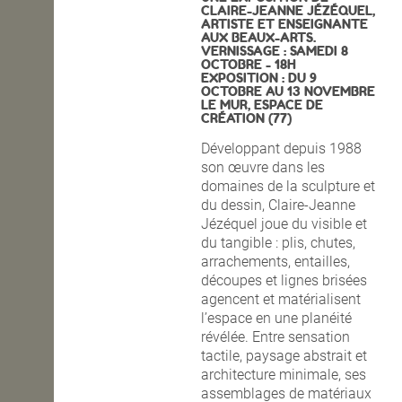
CLAIRE-JEANNE JÉZÉQUEL,
ARTISTE ET ENSEIGNANTE
OPEN SCHOOL
AUX BEAUX-ARTS.
VERNISSAGE : SAMEDI 8
OCTOBRE - 18H
EXPOSITION : DU 9
OCTOBRE AU 13 NOVEMBRE
CONTACTS
LE MUR, ESPACE DE
CRÉATION (77)
Développant depuis 1988
son œuvre dans les
domaines de la sculpture et
du dessin, Claire-Jeanne
Jézéquel joue du visible et
du tangible : plis, chutes,
arrachements, entailles,
découpes
et lignes brisées
agencent et matérialisent
l’espace en une planéité
révélée. Entre sensation
tactile, paysage abstrait et
architecture minimale, ses
assemblages de matériaux