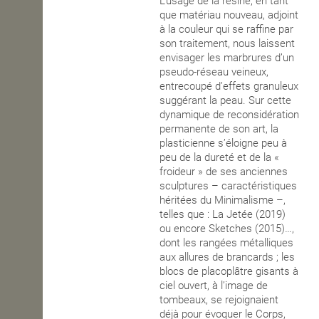
L’usage de la résine, en tant
que matériau nouveau, adjoint
à la couleur qui se raffine par
son traitement, nous laissent
envisager les marbrures d’un
pseudo-réseau veineux,
entrecoupé d’effets granuleux
suggérant la peau. Sur cette
dynamique de reconsidération
permanente de son art, la
plasticienne s’éloigne peu à
peu de la dureté et de la «
froideur » de ses anciennes
sculptures – caractéristiques
héritées du Minimalisme –,
telles que : La Jetée (2019)
ou encore Sketches (2015)…,
dont les rangées métalliques
aux allures de brancards ; les
blocs de placoplâtre gisants à
ciel ouvert, à l’image de
tombeaux, se rejoignaient
déjà pour évoquer le Corps,