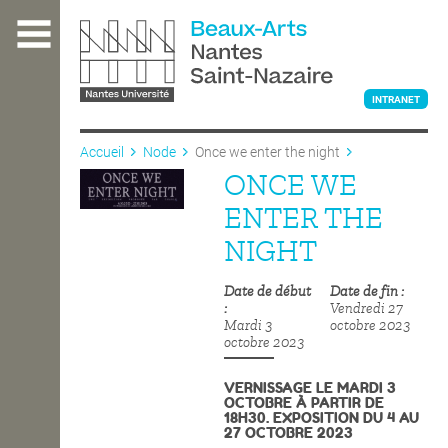
Aller
au
contenu
principal
INTRANET
Accueil
Node
Once we enter the night
ONCE WE
L'ÉCOLE
ENTER THE
NIGHT
ENSEIGNEMENT
Date de début
Date de fin
Vendredi 27
Mardi 3
octobre 2023
INTERNATIONAL
octobre 2023
VERNISSAGE LE MARDI 3
OCTOBRE À PARTIR DE
COURS PUBLICS
18H30. EXPOSITION DU 4 AU
27 OCTOBRE 2023