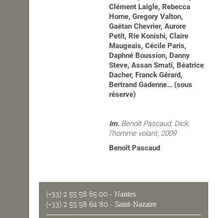
Clément Laigle, Rebecca
Horne, Gregory Valton,
Gaëtan Chevrier, Aurore
Petit, Rie Konishi, Claire
Maugeais, Cécile Paris,
Daphné Boussion, Danny
Steve, Assan Smati, Béatrice
Dacher, Franck Gérard,
Bertrand Gadenne… (sous
réserve)
Im.
Benoît Pascaud, Dick,
l’homme volant, 2009
Benoît Pascaud
(+33) 2 55 58 65 00
- Nantes
(+33) 2 55 58 64 80
- Saint-Nazaire