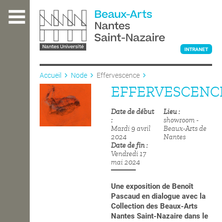
Aller
au
contenu
principal
INTRANET
Accueil
Node
Effervescence
EFFERVESCENC
L'ÉCOLE
Date de début
Lieu
showroom -
ENSEIGNEMENT
Mardi 9 avril
Beaux-Arts de
2024
Nantes
Date de fin
Vendredi 17
mai 2024
INTERNATIONAL
Une exposition de Benoît
Pascaud en dialogue avec la
COURS PUBLICS
Collection
des Beaux-Arts
Nantes Saint-Nazaire dans le