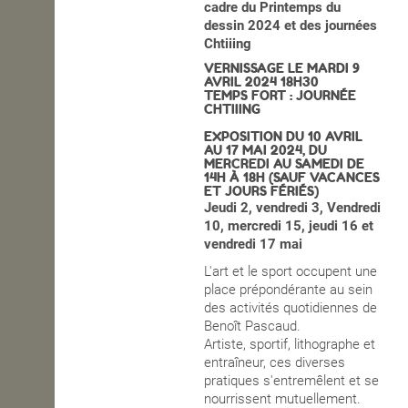
cadre du Printemps du
dessin 2024 et des journées
OPEN SCHOOL
Chtiiing
VERNISSAGE LE MARDI 9
AVRIL 2024 18H30
TEMPS FORT
: JOURNÉE
CONTACTS
CHTIIING
EXPOSITION DU 10 AVRIL
AU 17 MAI 2024,
DU
MERCREDI AU SAMEDI DE
14H À 18H
(SAUF VACANCES
ET JOURS FÉRIÉS)
Jeudi 2, vendredi 3,
Vendredi
10, mercredi 15, jeudi 16 et
vendredi 17 mai
L'art et le sport occupent une
place prépondérante au sein
des activités quotidiennes de
Benoît Pascaud.
Artiste,
sportif, lithographe et
entraîneur, ces diverses
pratiques s'entremêlent et se
nourrissent mutuellement.