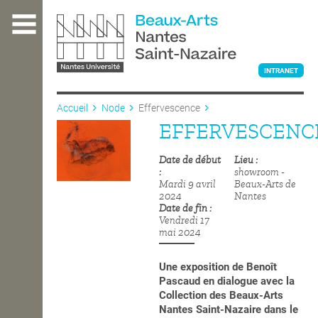
Aller
au
contenu
principal
INTRANET
Accueil
Node
Effervescence
EFFERVESCENC
L'ÉCOLE
Date de début
Lieu
showroom -
ENSEIGNEMENT
Mardi 9 avril
Beaux-Arts de
2024
Nantes
Date de fin
Vendredi 17
mai 2024
INTERNATIONAL
Une exposition de Benoît
Pascaud en dialogue avec la
COURS PUBLICS
Collection
des Beaux-Arts
Nantes Saint-Nazaire dans le