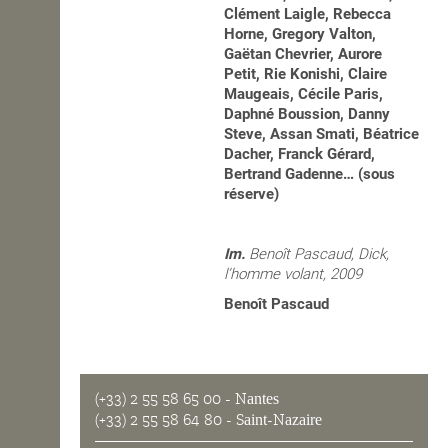
Clément Laigle, Rebecca
Horne, Gregory Valton,
Gaëtan Chevrier, Aurore
Petit, Rie Konishi, Claire
Maugeais, Cécile Paris,
Daphné Boussion, Danny
Steve, Assan Smati, Béatrice
Dacher, Franck Gérard,
Bertrand Gadenne… (sous
réserve)
Im.
Benoît Pascaud, Dick,
l’homme volant, 2009
Benoît Pascaud
(+33) 2 55 58 65 00
- Nantes
(+33) 2 55 58 64 80
- Saint-Nazaire