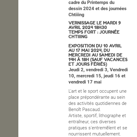
cadre du Printemps du
dessin 2024 et des journées
OPEN SCHOOL
Chtiiing
VERNISSAGE LE MARDI 9
AVRIL 2024 18H30
TEMPS FORT
: JOURNÉE
CONTACTS
CHTIIING
EXPOSITION DU 10 AVRIL
AU 17 MAI 2024,
DU
MERCREDI AU SAMEDI DE
14H À 18H
(SAUF VACANCES
ET JOURS FÉRIÉS)
Jeudi 2, vendredi 3,
Vendredi
10, mercredi 15, jeudi 16 et
vendredi 17 mai
L'art et le sport occupent une
place prépondérante au sein
des activités quotidiennes de
Benoît Pascaud.
Artiste,
sportif, lithographe et
entraîneur, ces diverses
pratiques s'entremêlent et se
nourrissent mutuellement.