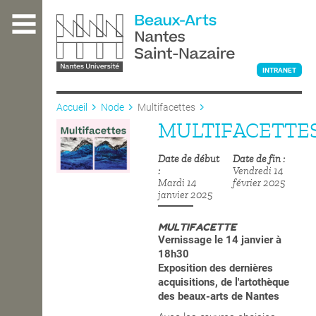
Aller
au
contenu
principal
INTRANET
Accueil
Node
Multifacettes
MULTIFACETTE
L'ÉCOLE
Date de début
Date de fin
Vendredi 14
ENSEIGNEMENT
Mardi 14
février 2025
janvier 2025
MULTIFACETTE
INTERNATIONAL
Vernissage le 14 janvier à
18h30
Exposition des dernières
acquisitions, de l'artothèque
COURS PUBLICS
des beaux-arts de Nantes