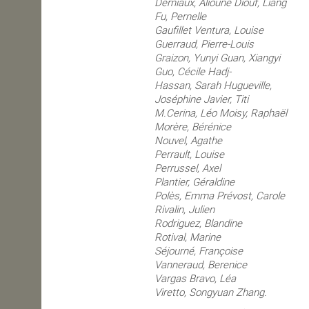
Derniaux,
Alioune Diouf,
Liang
Fu,
Pernelle
Gaufillet
Ventura,
Louise
Guerraud,
Pierre-Louis
Graizon,
Yunyi Guan,
Xiangyi
Guo,
Cécile Hadj-
Hassan,
Sarah Hugueville,
J
oséphine Javier,
Titi
M.Cerina,
Léo Moisy,
Raphaël
Morère,
Bérénice
Nouvel,
Agathe
Perrault,
Louise
Perrussel,
Axel
Plantier,
Géraldine
Polès,
Emma Prévost,
Carole
Rivalin,
Julien
Rodriguez,
Blandine
Rotival,
Marine
Séjourné,
Françoise
Vanneraud,
Berenice
Vargas
Bravo,
Léa
Viretto,
Songyuan Zhang.