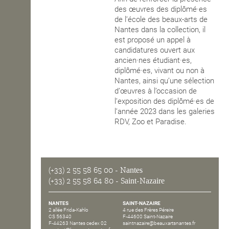
des œuvres des diplômé·es
de l’école des beaux-arts de
Nantes dans la collection, il
est proposé un appel à
candidatures ouvert aux
ancien·nes étudiant·es,
diplômé·es, vivant ou non à
Nantes, ainsi qu’une sélection
d’œuvres à l’occasion de
l’exposition des diplômé·es de
l’année 2023 dans les galeries
RDV, Zoo et Paradise.
(+33) 2 55 58 65 00
- Nantes
(+33) 2 55 58 64 80
- Saint-Nazaire
NANTES
SAINT-NAZAIRE
2 allée Frida-Kahlo
4 rue des Frères Péreire
CS 56340
F-44600 Saint-Nazaire
F-44263 Nantes cedex 02
saintnazaire@beauxartsnantes.fr