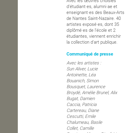
Avec les œuvres choisies
d’étudiant·es, alumni·ae et
OPEN SCHOOL
enseignant·es des Beaux-Arts
de Nantes Saint-Nazaire. 40
artistes exposé·es, dont 35
diplômé·es de l’école et 2
CONTACTS
étudiantes, viennent enrichir
la collection d’art publique.
Communiqué de presse
Avec les artistes :
Sun Aliver,
Lucie
Antoinette,
Léa
Bouanich,
Simon
Bousquet,
Laurence
Broydé,
Amélie Brunel,
Alix
Bugat,
Damien
Caccia,
Patricia
Cartereau,
Diane
Cescutti,
Emile
Chalumeau,
Basile
Collet,
Camille