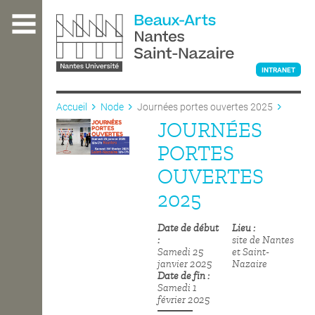
Aller
au
contenu
principal
INTRANET
Accueil
Node
Journées portes ouvertes 2025
JOURNÉES
L'ÉCOLE
PORTES
OUVERTES
ENSEIGNEMENT
2025
Date de début
Lieu
INTERNATIONAL
site de Nantes
Samedi 25
et Saint-
janvier 2025
Nazaire
Date de fin
COURS PUBLICS
Samedi 1
février 2025