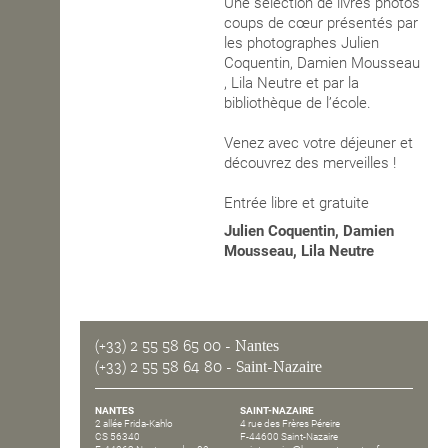
Une sélection de livres photos
coups de cœur présentés par
les photographes Julien
Coquentin, Damien Mousseau
, Lila Neutre et par la
bibliothèque de l’école.
Venez avec votre déjeuner et
découvrez des merveilles !
Entrée libre et gratuite
Julien Coquentin, Damien
Mousseau, Lila Neutre
(+33) 2 55 58 65 00
- Nantes
(+33) 2 55 58 64 80
- Saint-Nazaire
NANTES
SAINT-NAZAIRE
2 allée Frida-Kahlo
4 rue des Frères Péreire
CS 56340
F-44600 Saint-Nazaire