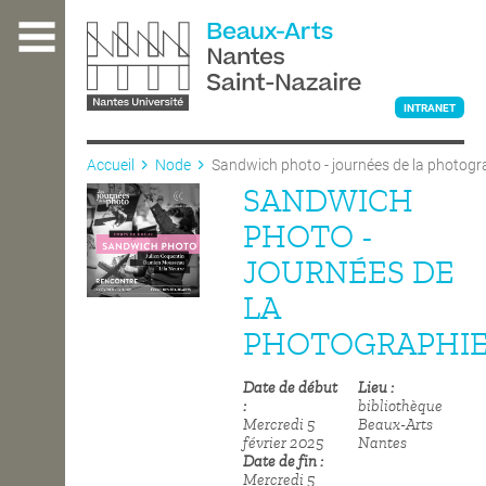
Aller
au
contenu
principal
INTRANET
Accueil
Node
Sandwich photo - journées de la photogr
SANDWICH
L'ÉCOLE
PHOTO -
JOURNÉES DE
ENSEIGNEMENT
LA
PHOTOGRAPHI
INTERNATIONAL
Date de début
Lieu
bibliothèque
Mercredi 5
Beaux-Arts
COURS PUBLICS
février 2025
Nantes
Date de fin
Mercredi 5