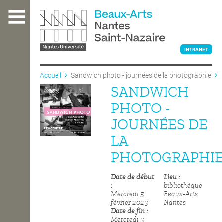
Aller
au
contenu
principal
INTRANET
Accueil
Sandwich photo - journées de la photographie
SANDWICH
L'ÉCOLE
PHOTO -
JOURNÉES DE
ENSEIGNEMENT
LA
PHOTOGRAPHI
INTERNATIONAL
Date de début
Lieu
bibliothèque
Mercredi 5
Beaux-Arts
COURS PUBLICS
février 2025
Nantes
Date de fin
Mercredi 5