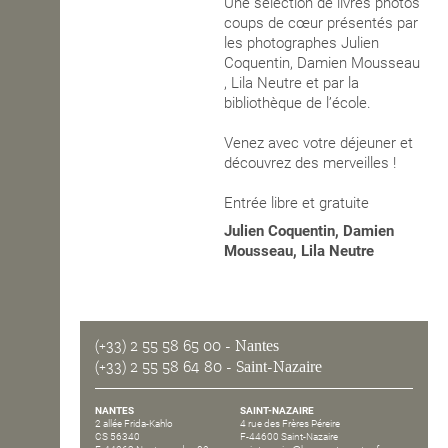
Une sélection de livres photos
coups de cœur présentés par
les photographes Julien
Coquentin, Damien Mousseau
, Lila Neutre et par la
bibliothèque de l’école.
Venez avec votre déjeuner et
découvrez des merveilles !
Entrée libre et gratuite
Julien Coquentin, Damien
Mousseau, Lila Neutre
(+33) 2 55 58 65 00
- Nantes
(+33) 2 55 58 64 80
- Saint-Nazaire
NANTES
SAINT-NAZAIRE
2 allée Frida-Kahlo
4 rue des Frères Péreire
CS 56340
F-44600 Saint-Nazaire