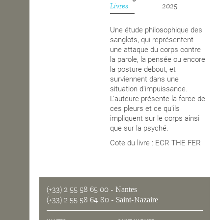
Livres
2025
OPEN SCHOOL
Une étude philosophique des
sanglots, qui représentent
une attaque du corps contre
CONTACTS
la parole, la pensée ou encore
la posture debout, et
surviennent dans une
situation d'impuissance.
L'auteure présente la force de
ces pleurs et ce qu'ils
impliquent sur le corps ainsi
que sur la psyché.
Cote du livre : ECR THE FER
(+33) 2 55 58 65 00
- Nantes
(+33) 2 55 58 64 80
- Saint-Nazaire