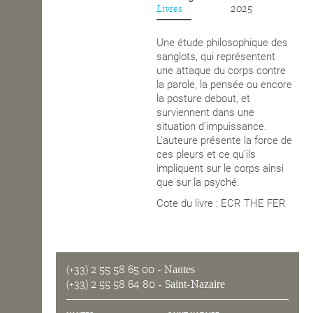
Livres
2025
OPEN SCHOOL
Une étude philosophique des
sanglots, qui représentent
une attaque du corps contre
CONTACTS
la parole, la pensée ou encore
la posture debout, et
surviennent dans une
situation d'impuissance.
L'auteure présente la force de
ces pleurs et ce qu'ils
impliquent sur le corps ainsi
que sur la psyché.
Cote du livre : ECR THE FER
(+33) 2 55 58 65 00
- Nantes
(+33) 2 55 58 64 80
- Saint-Nazaire