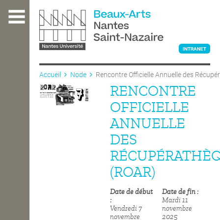
Aller
au
contenu
principal
INTRANET
Accueil
Node
Rencontre Officielle Annuelle des Récup
RENCONTRE
L'ÉCOLE
OFFICIELLE
ANNUELLE
ENSEIGNEMENT
DES
RÉCUPÉRATHÈ
INTERNATIONAL
(ROAR)
Date de début
Date de fin
COURS PUBLICS
Mardi 11
Vendredi 7
novembre
novembre
2025