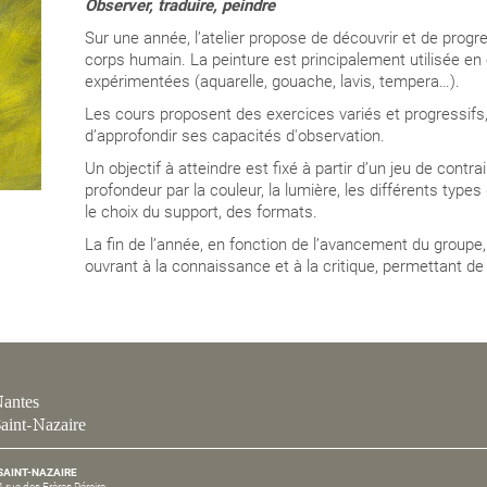
Observer, traduire, peindre
Sur une année, l’atelier propose de découvrir et de progr
corps humain
. La peinture est principalement utilisée e
expérimentées (aquarelle, gouache, lavis, tempera…).
Les cours proposent des exercices variés et progressifs,
d’approfondir
ses capacités d'observation.
Un objectif à atteindre est
fixé à partir d’un jeu de contra
profondeur par la couleur, la lumière, les différents typ
le choix du support, des formats.
La fin de l’année, en fonction de l’avancement du group
ouvrant à la connaissance et à la critique, permettant d
antes
aint-Nazaire
SAINT-NAZAIRE
4 rue des Frères Péreire