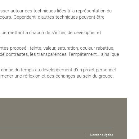
esser autour des techniques liées à la
représentation du
n cours. Cependant, d’autres techniques peuvent être
 permettant à chacun de s'initier, de développer et
intes proposé : teinte, valeur, saturation, couleur rabattue,
es de contrastes, les transparences, l’empâtement… ainsi que
e, donne du temps au développement d’un projet personnel
e mener une réflexion et des échanges au sein du groupe
.
Mentions légales