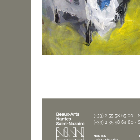
(+33) 2 55 58 65 00
- N
(+33) 2 55 58 64 80
- S
NANTES
2 allée Frida-Kahlo