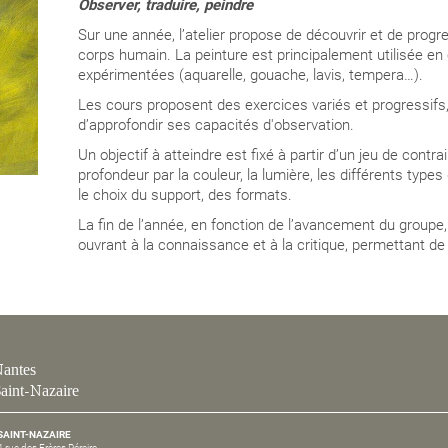
Observer, traduire, peindre
Sur une année, l’atelier propose de découvrir et de progr
corps humain
. La peinture est principalement utilisée e
expérimentées (aquarelle, gouache, lavis, tempera…).
Les cours proposent des exercices variés et progressifs,
d’approfondir
ses capacités d'observation.
Un objectif à atteindre est
fixé à partir d’un jeu de contra
profondeur par la couleur, la lumière, les différents typ
le choix du support, des formats.
La fin de l’année, en fonction de l’avancement du group
ouvrant à la connaissance et à la critique, permettant d
antes
aint-Nazaire
SAINT-NAZAIRE
4 rue des Frères Péreire