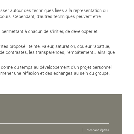
esser autour des techniques liées à la
représentation du
n cours. Cependant, d’autres techniques peuvent être
 permettant à chacun de s'initier, de développer et
intes proposé : teinte, valeur, saturation, couleur rabattue,
es de contrastes, les transparences, l’empâtement… ainsi que
e, donne du temps au développement d’un projet personnel
e mener une réflexion et des échanges au sein du groupe
.
Mentions légales