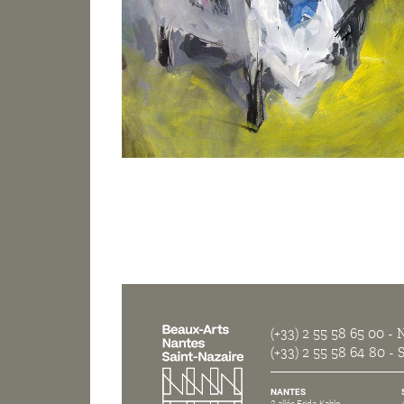
(+33) 2 55 58 65 00
- N
(+33) 2 55 58 64 80
- S
NANTES
2 allée Frida-Kahlo