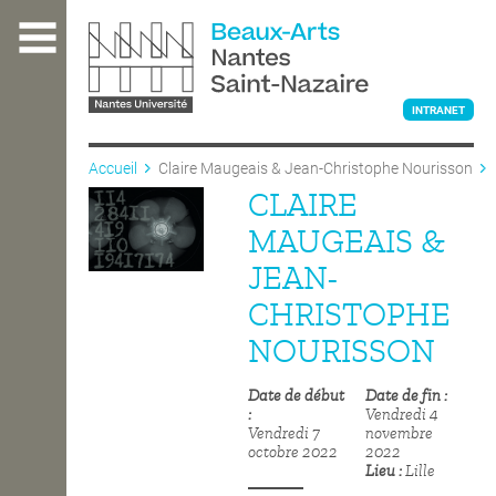
Aller
au
contenu
principal
INTRANET
Accueil
Claire Maugeais & Jean-Christophe Nourisson
CLAIRE
L'ÉCOLE
MAUGEAIS &
JEAN-
ENSEIGNEMENT
CHRISTOPHE
NOURISSON
INTERNATIONAL
Date de début
Date de fin
Vendredi 4
Vendredi 7
novembre
COURS PUBLICS
octobre 2022
2022
Lieu
Lille