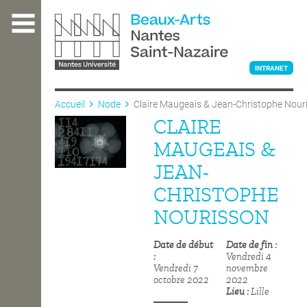
Aller
au
contenu
principal
INTRANET
Accueil
Node
Claire Maugeais & Jean-Christophe Nour
CLAIRE
L'ÉCOLE
MAUGEAIS &
JEAN-
ENSEIGNEMENT
CHRISTOPHE
NOURISSON
INTERNATIONAL
Date de début
Date de fin
Vendredi 4
Vendredi 7
novembre
COURS PUBLICS
octobre 2022
2022
Lieu
Lille