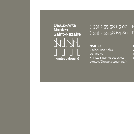
(+33) 2 55 58 65 00
- N
(+33) 2 55 58 64 80
- S
NANTES
2 allée Frida-Kahlo
CS 56340
F-44263 Nantes cedex 02
contact@beauxartsnantes.fr