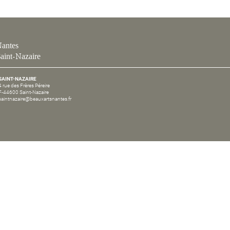
antes
aint-Nazaire
SAINT-NAZAIRE
4 rue des Frères Péreire
F-44600 Saint-Nazaire
saintnazaire@beauxartsnantes.fr