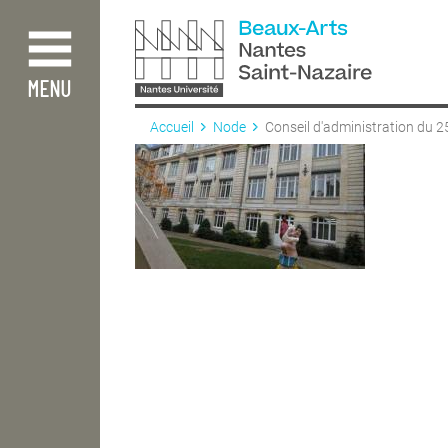
Aller
au
contenu
principal
MENU
Accueil
Node
Conseil d'administration du 2