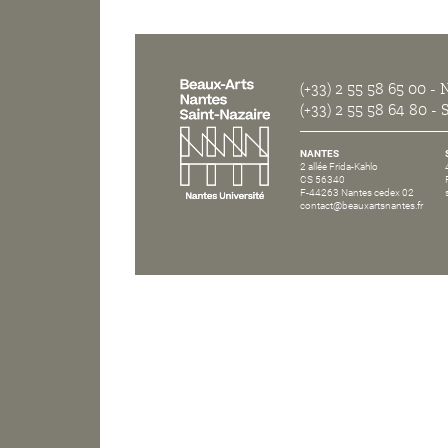
(+33) 2 55 58 65 00
- N
(+33) 2 55 58 64 80
- S
NANTES
2 allée Frida-Kahlo
CS 56340
F-44263 Nantes cedex 02
contact@beauxartsnantes.fr