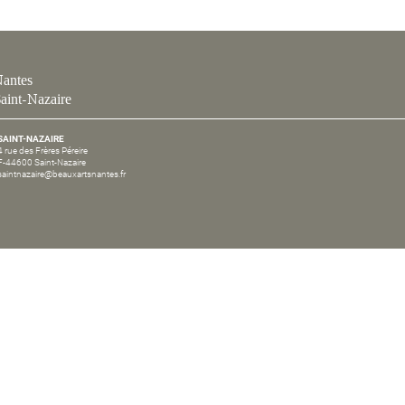
antes
aint-Nazaire
SAINT-NAZAIRE
4 rue des Frères Péreire
F-44600 Saint-Nazaire
saintnazaire@beauxartsnantes.fr