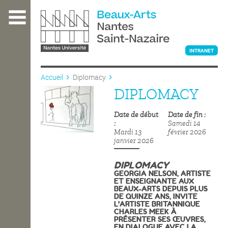
Aller
au
contenu
principal
INTRANET
Accueil
Diplomacy
DIPLOMACY
L'ÉCOLE
Date de début
Date de fin
Samedi 14
ENSEIGNEMENT
Mardi 13
février 2026
janvier 2026
DIPLOMACY
INTERNATIONAL
GEORGIA NELSON, ARTISTE
ET ENSEIGNANTE AUX
BEAUX-ARTS DEPUIS PLUS
DE QUINZE ANS, INVITE
L’ARTISTE BRITANNIQUE
COURS PUBLICS
CHARLES MEEK À
PRÉSENTER SES ŒUVRES,
EN DIALOGUE AVEC LA