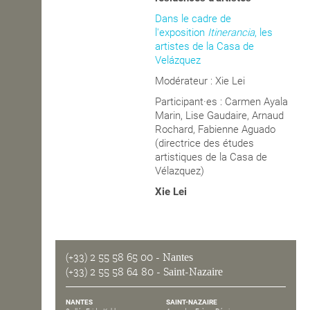
Dans le cadre de
OPEN SCHOOL
l'exposition
Itinerancia
, les
artistes de la Casa de
Velázquez
CONTACTS
Modérateur : Xie Lei
Participant·es : Carmen Ayala
Marin, Lise Gaudaire, Arnaud
Rochard, Fabienne Aguado
(directrice des études
artistiques de la Casa de
Vélazquez)
Xie Lei
(+33) 2 55 58 65 00
- Nantes
(+33) 2 55 58 64 80
- Saint-Nazaire
NANTES
SAINT-NAZAIRE