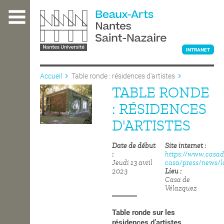
Aller
au
contenu
principal
INTRANET
Accueil
Table ronde : résidences d'artistes
TABLE RONDE
L'ÉCOLE
: RÉSIDENCES
D'ARTISTES
ENSEIGNEMENT
Date de début
Site internet
https://www.casad
Jeudi 13 avril
casa/press/news/l
INTERNATIONAL
2023
Lieu
Casa de
Vélazquez
COURS PUBLICS
Table ronde sur les
résidences d’artistes