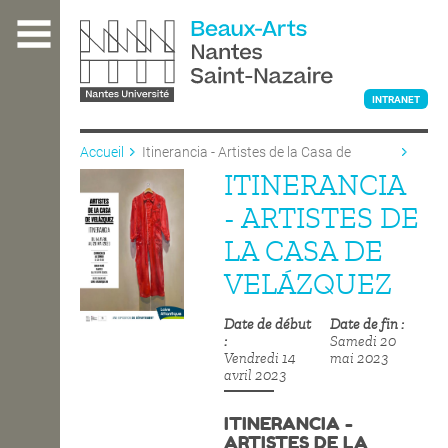
Aller
au
contenu
principal
INTRANET
Accueil
Itinerancia - Artistes de la Casa de
Velázquez
ITINERANCIA
L'ÉCOLE
- ARTISTES DE
LA CASA DE
ENSEIGNEMENT
VELÁZQUEZ
Date de début
Date de fin
INTERNATIONAL
Samedi 20
Vendredi 14
mai 2023
avril 2023
COURS PUBLICS
ITINERANCIA -
ARTISTES DE LA