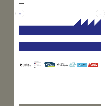
‹‹
››