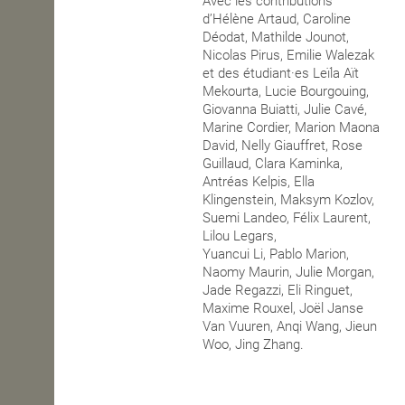
Avec les contributions
d’Hélène Artaud, Caroline
Déodat, Mathilde Jounot,
Nicolas Pirus, Emilie Walezak
et des étudiant·es Leïla Aït
Mekourta, Lucie Bourgouing,
Giovanna Buiatti, Julie Cavé,
Marine Cordier, Marion Maona
David, Nelly Giauffret, Rose
Guillaud, Clara Kaminka,
Antréas Kelpis, Ella
Klingenstein, Maksym Kozlov,
Suemi Landeo, Félix Laurent,
Lilou Legars,
Yuancui Li, Pablo Marion,
Naomy Maurin, Julie Morgan,
Jade Regazzi, Eli Ringuet,
Maxime Rouxel, Joël Janse
Van Vuuren, Anqi Wang, Jieun
Woo, Jing Zhang.