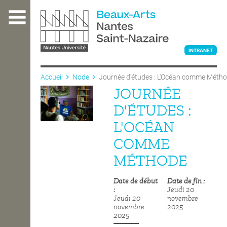
Aller
au
contenu
principal
INTRANET
Accueil
Node
Journée d'études : L'Océan comme Méth
JOURNÉE
L'ÉCOLE
D'ÉTUDES :
L'OCÉAN
ENSEIGNEMENT
COMME
MÉTHODE
INTERNATIONAL
Date de début
Date de fin
Jeudi 20
Jeudi 20
novembre
COURS PUBLICS
novembre
2025
2025