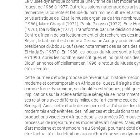
Le Musée dynamique constitua une vitrine de l’art moderne int
l'ouest de 1966 à 1977. Outre les salons nationaux des artist
recherche, la collecte et l’étude du patrimoine culturel et ar
privé artistique de l’État, le musée organisa de très nombr
(1966), Marc Chagall (1971), Pablo Picasso (1972), Fritz Hu
(1976), Iba Ndiaye (1977). Transformé, par une décision spec
Centre africain de perfectionnement et de recherches des in
Béjart, le bâtiment est confié à Germaine Acogny pour ensuit
présidence d'Abdou Diouf (avec notamment des salons des art
El Hadji Sy (1987)). En 1988, les locaux du Musée sont affec
en 1990. Après les nombreuses critiques et indignations des
Diouf, annonce officiellement en 1996 le retour du Musée dyn
été exécutée.
Cette journée d'étude propose de revenir sur l'histoire méco
moderne et contemporain en Afrique de l'ouest. Il s'agira d'ex
comme force dynamique, ses finalités esthétiques, politiques,
implications sur la scène artistique sénégalaise, notamment d
ses relations avec différents milieux de l'art comme ceux de l
Sénégal). Ainsi, cette étude de cas permettra d'aborder les 
modernités enchevêtrées, des influences et circulations tra
productions visuelles d'Afrique depuis les années 90, mouve
processus de (ré)écriture des modernités africaines. Mais, e
d'art moderne et contemporain au Sénégal, pourtant doté d'
être l'actualité et la définition aujourd'hui d'une vision dynami