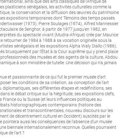
ernational, ainsi que des arts classiques de l’Afrique de
es plasticiens sénégalais, les activités culturelles comme la
tistique, la conservation et la diffusion des œuvres du patrimoine
euses expositions temporaires dont Témoins des temps passés
ndertwasser (1973), Pierre Soulages (1974), Alfred Mannessier
taculaire de Senghor, à partir de 1977 jusqu'en 1982, en
terprètes du spectacle vivant (Mudra-Afrique) crée par Maurice
e retourner de 1984 à 1988 à sa vocation originelle sous la
istes sénégalais et les expositions Alpha Waly Diallo (1986),
tés brusquement par l’État à la Cour suprême qui y prend place
 professionnels des musées et des agents de la culture, Abdou
amique à son ministère de tutelle. Une décision qui n’a jamais
nnue et passionnante de ce qui fut le premier musée d'art
poser les conditions de sa création, sa conception de l'art
 diplomatiques, ses différentes étapes et redéfinitions, ses
ans le débat critique sur la Négritude, ses expositions clefs,
a France ou la Suisse (et leurs influences politiques au
débats historiographiques contemporains (histoire des
nsnationales et transcontinentales, nouveau discours sur les
ment de décentrement culturel en Occident) suscités par le
lle pointera aussi les conséquences de l'absence d'un musée
une biennale internationalement reconnue. Quelles pourraient
que de l'art ?