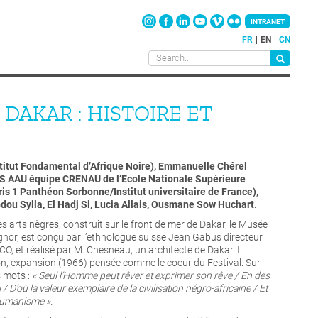
INTRANET
FR
EN
CN
DAKAR : HISTOIRE ET
stitut Fondamental d’Afrique Noire), Emmanuelle Chérel
S AAU équipe CRENAU de l’Ecole Nationale Supérieure
is 1 Panthéon Sorbonne/Institut universitaire de France),
dou Sylla, El Hadj Si, Lucia Allais, Ousmane Sow Huchart.
s arts nègres, construit sur le front de mer de Dakar, le Musée
ghor, est conçu par l’ethnologue suisse Jean Gabus directeur
, et réalisé par M. Chesneau, un architecte de Dakar. Il
tion, expansion (1966) pensée comme le coeur du Festival. Sur
s mots :
« Seul l’Homme peut rêver et exprimer son rêve / En des
 D’où la valeur exemplaire de la civilisation négro-africaine / Et
 humanisme ».