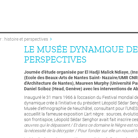
 histoire et perspectives
LE MUSÉE DYNAMIQUE DE 
PERSPECTIVES
Journée d’étude organisée par El Hadji Malick Ndiaye, (In
(Ecole des Beaux-Arts de Nantes Saint- Nazaire/UMR CNR
d'Architecture de Nantes), Maureen Murphy (Université Par
Daniel Sciboz (Head, Genève) avec les interventions de Ab
Inauguré le 31 mars 1966 à l’occasion du Festival mondial de
dynamique crée à l'initiative du président Léopold Sédar Sen
Musée d'ethnographie de Neuchâtel, consultant pour l’UNESCO
accueillit la fameuse exposition L'art nègre : sources, évolu
son frontispice, Léopold Sédar Senghor avait fait inscrire ce
œuvres qui le dépassent / Et dans ce domaine le Nègre est roi /
la nécessité de la décrypter / Pour fonder sur elle un nouvel