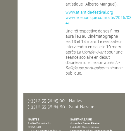
artistique : Alberto Manguel).
www.atlantide-festival.org
www.lelieuunique.com/site/2016/03
4/
Une rétrospective de ses films
aura lieu au Cinématographe
les 13 et 14 mars. Le réalisateur
interviendra en salle le 10 mars
après
Le Monde vivant
pour une
séance scolaire en début
d’après-midi et le soir après
La
Religieuse portugaise
en séance
publique.
(+33) 2 55 58 65 00
- Nantes
(+33) 2 55 58 64 80
- Saint-Nazaire
NANTES
SAINT-NAZAIRE
2 allée Frida-Kahlo
4 rue des Frères Péreire
CS 56340
F-44600 Saint-Nazaire
F-44263 Nantes cedex 02
saintnazaire@beauxartsnantes.fr