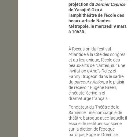
projection du
Dernier Caprice
de Yasujirō Ozu
à
l'amphithéâtre de l'école des
beaux-arts de Nantes
Métropole, le mercredi 9 mars
à 10h30.
À l’occasion du festival
Atlantide à la Cité des congrès
et au lieu unique, l’école des
beaux-arts de Nantes, sur une
invitation d’Anaïs Rolez et
Fanny Drugeon dans le cadre
du
parcours Action
, a le plaisir
de recevoir Eugène Green,
cinéaste, écrivain et
dramaturge français.
Fondateur du Théâtre de la
Sapience, une compagnie de
théâtre baroque avec laquelle il
essaie de restituer sur scène
sur la diction de l’époque
baroque, Eugène Green se