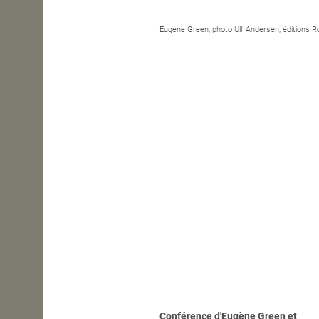
OPEN SCHOOL
Eugène Green, photo Ulf Andersen, éditions R
CONTACTS
Conférence d'Eugène Green et