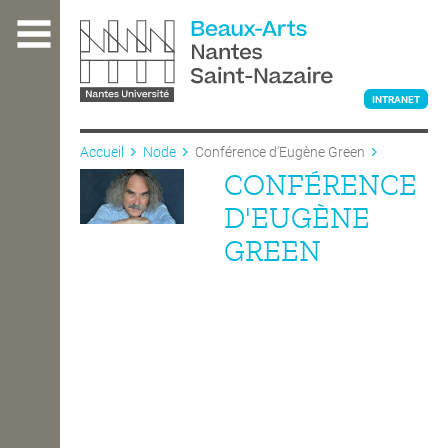
Aller
au
contenu
principal
INTRANET
Accueil
Node
Conférence d'Eugène Green
CONFÉRENCE
L'ÉCOLE
D'EUGÈNE
GREEN
ENSEIGNEMENT
INTERNATIONAL
COURS PUBLICS