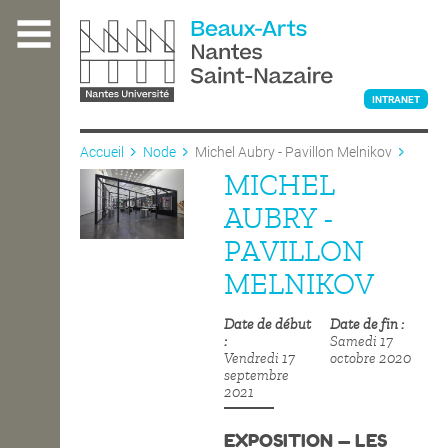
Aller
au
contenu
principal
INTRANET
Accueil
Node
Michel Aubry - Pavillon Melnikov
MICHEL
L'ÉCOLE
AUBRY -
PAVILLON
ENSEIGNEMENT
MELNIKOV
Date de début
Date de fin
INTERNATIONAL
Samedi 17
Vendredi 17
octobre 2020
septembre
2021
COURS PUBLICS
EXPOSITION — LES