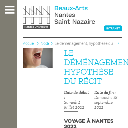
Aller
au
contenu
principal
INTRANET
Accueil
Node
Le déménagement, hypothèse du
récit
LE
L'ÉCOLE
DÉMÉNAGEMEN
HYPOTHÈSE
ENSEIGNEMENT
DU RÉCIT
Date de début
Date de fin
INTERNATIONAL
Dimanche 18
Samedi 2
septembre
juillet 2022
2022
COURS PUBLICS
VOYAGE À NANTES
2022