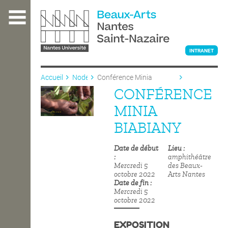
Aller
au
contenu
principal
INTRANET
Accueil
Node
Conférence Minia
Biabiany
CONFÉRENCE
L'ÉCOLE
MINIA
BIABIANY
ENSEIGNEMENT
Date de début
Lieu
amphithéâtre
Mercredi 5
des Beaux-
INTERNATIONAL
octobre 2022
Arts Nantes
Date de fin
Mercredi 5
octobre 2022
COURS PUBLICS
EXPOSITION