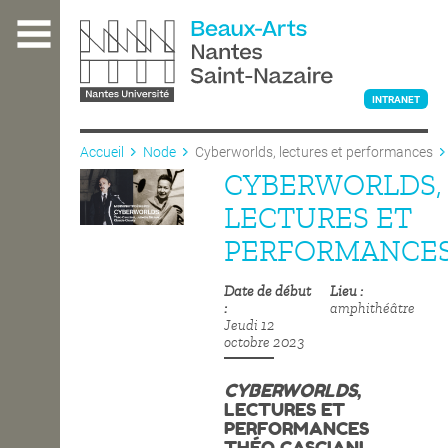
Aller
au
contenu
principal
INTRANET
Accueil
Node
Cyberworlds, lectures et performances
CYBERWORLDS,
L'ÉCOLE
LECTURES ET
PERFORMANCE
ENSEIGNEMENT
Date de début
Lieu
amphithéâtre
Jeudi 12
INTERNATIONAL
octobre 2023
CYBERWORLDS
,
LECTURES ET
COURS PUBLICS
PERFORMANCES
THÉO CASCIANI,