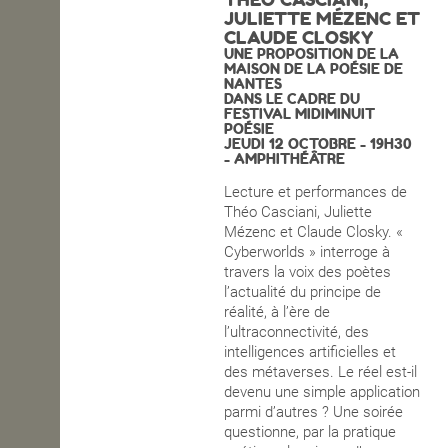
JULIETTE MÉZENC ET
OPEN SCHOOL
CLAUDE CLOSKY
UNE PROPOSITION DE LA
MAISON DE LA POÉSIE DE
NANTES
DANS LE CADRE DU
CONTACTS
FESTIVAL MIDIMINUIT
POÉSIE
JEUDI 12 OCTOBRE - 19H30
- AMPHITHÉÂTRE
Lecture et performances de
Théo Casciani, Juliette
Mézenc et Claude Closky. «
Cyberworlds » interroge à
travers la voix des poètes
l’actualité du principe de
réalité, à l’ère de
l’ultraconnectivité, des
intelligences artificielles et
des métaverses. Le réel est-il
devenu une simple application
parmi d’autres ? Une soirée
questionne, par la pratique