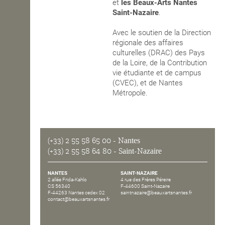
et
les Beaux-Arts Nantes
Saint-Nazaire
.
Avec le soutien de la Direction
régionale des affaires
culturelles (DRAC) des Pays
de la Loire, de la Contribution
vie étudiante et de campus
(CVEC), et de Nantes
Métropole.
(+33) 2 55 58 65 00
- Nantes
(+33) 2 55 58 64 80
- Saint-Nazaire
NANTES
SAINT-NAZAIRE
2 allée Frida-Kahlo
4 rue des Frères Péreire
CS 56340
F-44600 Saint-Nazaire
F-44263 Nantes cedex 02
saintnazaire@beauxartsnantes.fr
contact@beauxartsnantes.fr