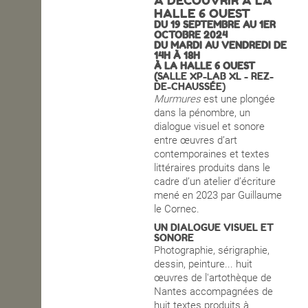
À DÉCOUVRIR À LA
HALLE 6 OUEST
OPEN SCHOOL
DU 19 SEPTEMBRE AU 1ER
OCTOBRE 2024
DU MARDI AU VENDREDI DE
14H À 18H
À LA HALLE 6 OUEST
CONTACTS
(
SALLE XP-LAB XL - REZ-
DE-CHAUSSÉE)
Murmures
est une plongée
dans la pénombre, un
dialogue visuel et sonore
entre œuvres d’art
contemporaines et textes
littéraires produits dans le
cadre d’un atelier d’écriture
mené en 2023 par Guillaume
le Cornec.
UN DIALOGUE VISUEL ET
SONORE
Photographie, sérigraphie,
dessin, peinture...
huit
œuvres de l'artothèque de
Nantes accompagnées de
huit textes produits à