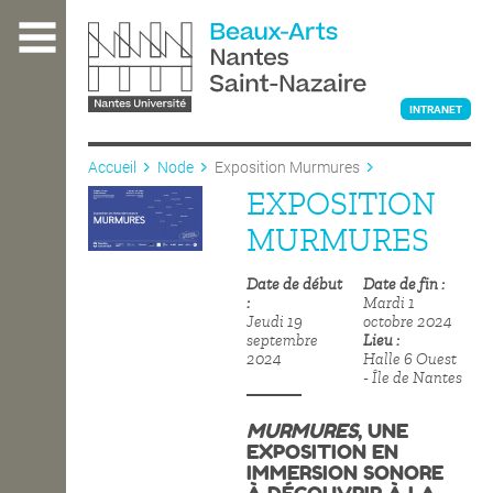
Aller
au
contenu
principal
INTRANET
Accueil
Node
Exposition Murmures
EXPOSITION
L'ÉCOLE
MURMURES
Date de début
Date de fin
ENSEIGNEMENT
Mardi 1
Jeudi 19
octobre 2024
septembre
Lieu
2024
Halle 6 Ouest
INTERNATIONAL
- Île de Nantes
MURMURES
, UNE
COURS PUBLICS
EXPOSITION EN
IMMERSION SONORE