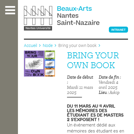
Aller
au
contenu
principal
INTRANET
Accueil
Node
Bring your own book
BRING YOUR
L'ÉCOLE
OWN BOOK
Date de début
Date de fin
ENSEIGNEMENT
Vendredi 4
Mardi 11 mars
avril 2025
2025
Lieu
Askip
INTERNATIONAL
DU 11 MARS AU 4 AVRIL
LES MÉMOIRES DES
ÉTUDIANT·ES DE MASTERS
2 S'EXPOSENT !
COURS PUBLICS
Un événement dédié aux
mémoires des étudiant·es en