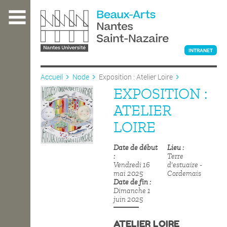
Aller
au
contenu
principal
INTRANET
Accueil
Node
Exposition : Atelier Loire
EXPOSITION :
L'ÉCOLE
ATELIER
LOIRE
ENSEIGNEMENT
Date de début
Lieu
Terre
Vendredi 16
d'estuaire -
INTERNATIONAL
mai 2025
Cordemais
Date de fin
Dimanche 1
juin 2025
COURS PUBLICS
ATELIER LOIRE