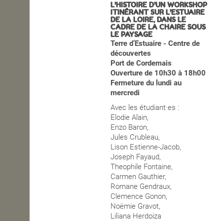
L’HISTOIRE D’UN WORKSHOP
ITINÉRANT SUR L’ESTUAIRE
OPEN SCHOOL
DE LA LOIRE,
DANS LE
CADRE DE LA CHAIRE SOUS
LE PAYSAGE
Terre d’Estuaire - Centre de
CONTACTS
découvertes
Port de Cordemais
Ouverture de 10h30 à 18h00
Fermeture du lundi au
mercredi
Avec les étudiant·es :
Elodie Alain,
Enzo Baron,
Jules Crubleau,
Lison Estienne-Jacob,
Joseph Fayaud,
Theophile Fontaine,
Carmen Gauthier,
Romane Gendraux,
Clemence Gonon,
Noëmie Gravot,
Liliana Herdoiza