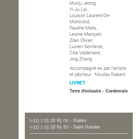
Munju Jeong,
Yi-Ju Lai,
Louison Laurent-De-
Montrond,
Pauline Malis,
Leonie Marquet,
Zilan Olivier,
Lucien Serclerat,
Cilia Valdenaire,
Jing Zhang
Accompagné·es par l’artiste
et pêcheur : Nicolas Rabant
LIVRET
Terre d'estuaire - Cordemais
(+33) 2 55 58 65 00
- Nantes
(+33) 2 55 58 64 80
- Saint-Nazaire