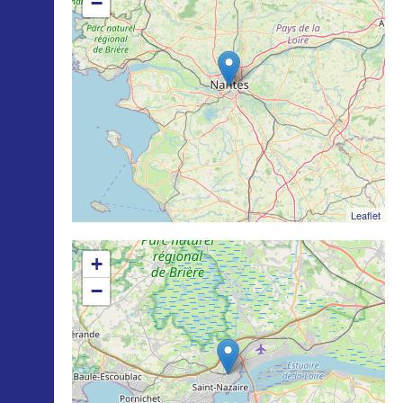
−
INTERNATIONAL
COURS PUBLICS
OPEN SCHOOL
CONTACTS
Leaflet
+
−