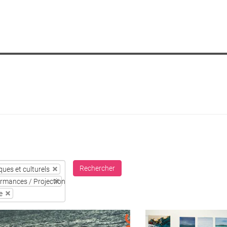
Rechercher
ues et culturels
ormances / Projections
e