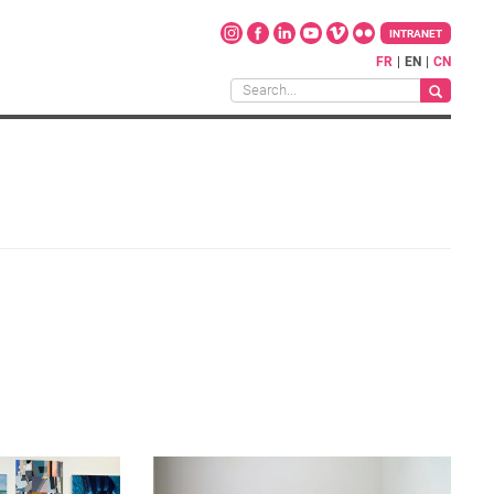
INTRANET
FR
EN
CN