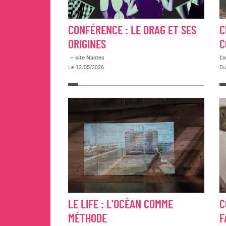
CONFÉRENCE : LE DRAG ET SES
C
ORIGINES
C
— site Nantes
L'
Le 12/05/2026
Du
LE LIFE : L'OCÉAN COMME
C
MÉTHODE
F