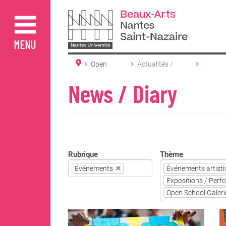
Aller
au
contenu
principal
MENU
Open
Actualités /
School
Agenda
News / Diary
Rubrique
Thème
Événements
Événements artistiq
Expositions / Perf
Open School Galeri