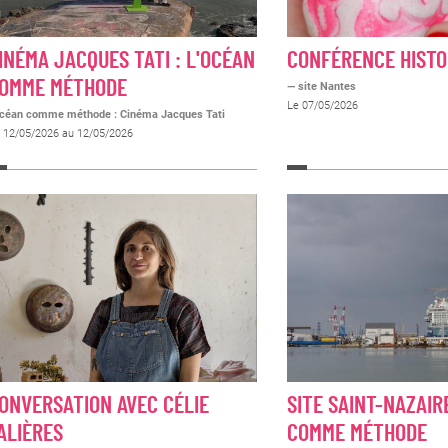
INÉMA JACQUES TATI : L'OCÉAN
CONFÉRENCE HISTOI
OMME MÉTHODE
— site Nantes
Le 07/05/2026
océan comme méthode : Cinéma Jacques Tati
 12/05/2026 au 12/05/2026
ONVERSATION AVEC CÉLIE
SITE SAINT-NAZAIR
ALIÈRES
COMME MÉTHODE