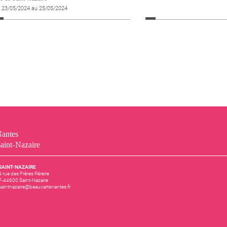
 23/05/2024 au 25/05/2024
antes
aint-Nazaire
SAINT-NAZAIRE
4 rue des Frères Péreire
F-44600 Saint-Nazaire
saintnazaire@beauxartsnantes.fr