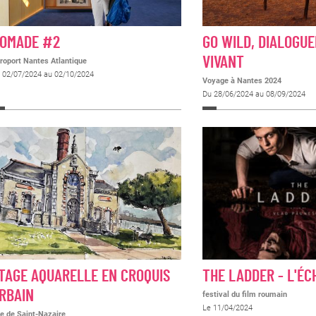
OMADE #2
GO WILD, DIALOGUE
VIVANT
roport Nantes Atlantique
 02/07/2024 au 02/10/2024
Voyage à Nantes 2024
Du 28/06/2024 au 08/09/2024
TAGE AQUARELLE EN CROQUIS
THE LADDER - L'ÉC
RBAIN
festival du film roumain
Le 11/04/2024
te de Saint-Nazaire