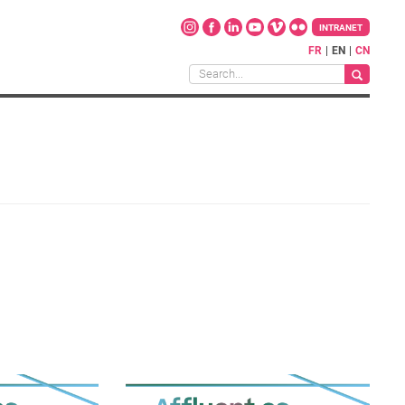
INTRANET
FR
EN
CN