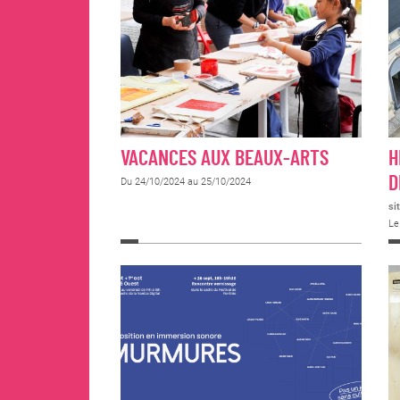
VACANCES AUX BEAUX-ARTS
H
D
Du 24/10/2024 au 25/10/2024
si
Le