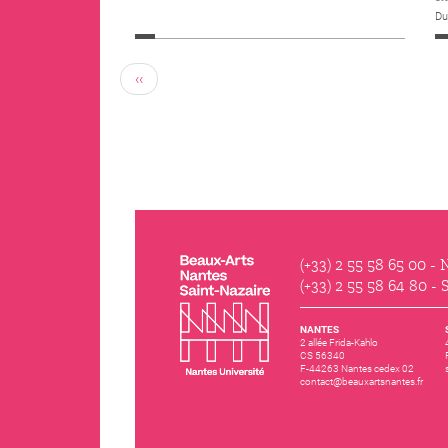
Du
‹‹
(+33) 2 55 58 65 00
- N
(+33) 2 55 58 64 80
- S
NANTES
2 allée Frida-Kahlo
CS 56340
F-44263 Nantes cedex 02
contact@beauxartsnantes.fr