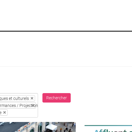
Rechercher
ues et culturels
ormances / Projections
e