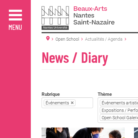
Aller
au
contenu
principal
MENU
Open School
Actualités / Agenda
News / Diary
Rubrique
Thème
Événements
Événements artistiq
Expositions / Perf
Open School Galeri