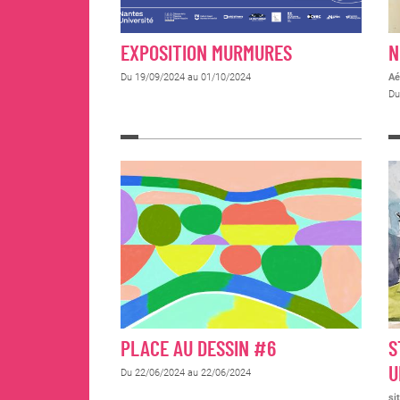
EXPOSITION MURMURES
N
Du 19/09/2024 au 01/10/2024
Aé
Du
PLACE AU DESSIN #6
S
U
Du 22/06/2024 au 22/06/2024
si