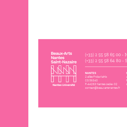
(+33) 2 55 58 65 00
- N
(+33) 2 55 58 64 80
- S
NANTES
2 allée Frida-Kahlo
CS 56340
F-44263 Nantes cedex 02
contact@beauxartsnantes.fr