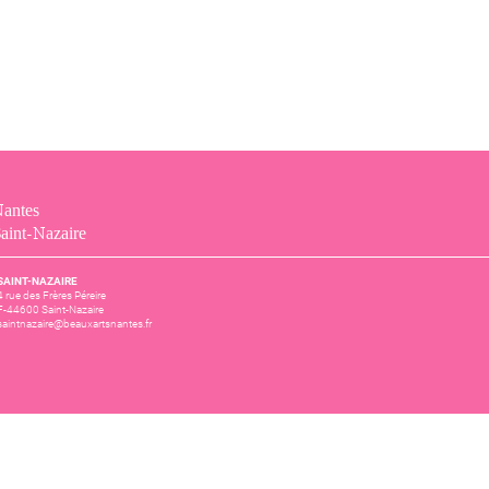
antes
aint-Nazaire
SAINT-NAZAIRE
4 rue des Frères Péreire
F-44600 Saint-Nazaire
saintnazaire@beauxartsnantes.fr