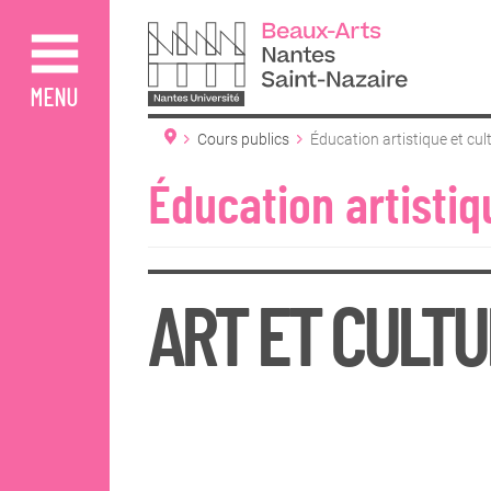
Aller
au
contenu
principal
MENU
Cours publics
Éducation artistique et cult
Éducation artistiqu
ART ET CULTU