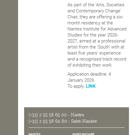
As part of the ‘Arts, Societies
and Contemporary Change’
Chair, they are offering a six-
month residency at the
Nantes Institute for Advanced
Studies for the year 2026-
2027, aimed at a professional
artist from the ‘South’ with at
least five years' experience
and a recognised track record
of exhibiting their work.
Application deadline: 4
January 2026.
To apply:
LINK
.
(+33) 2 55 58 65 00
- Nantes
(+33) 2 55 58 64 80
- Saint-Nazaire
NANTES
SAINT-NAZAIRE