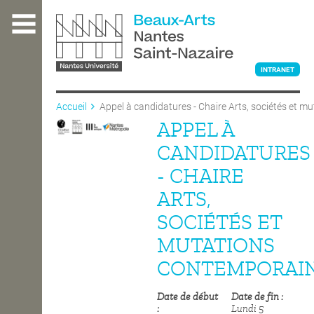
Aller
au
contenu
principal
INTRANET
Accueil
Appel à candidatures - Chaire Arts, sociétés et m
contemporaines
APPEL À
L'ÉCOLE
CANDIDATURES
- CHAIRE
ENSEIGNEMENT
ARTS,
SOCIÉTÉS ET
INTERNATIONAL
MUTATIONS
CONTEMPORAI
COURS PUBLICS
Date de début
Date de fin
Lundi 5