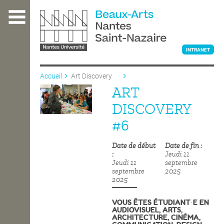
Aller
au
contenu
principal
INTRANET
Accueil
Art Discovery
#6
ART
L'ÉCOLE
DISCOVERY
#6
ENSEIGNEMENT
Date de début
Date de fin
Jeudi 11
Jeudi 11
septembre
INTERNATIONAL
septembre
2025
2025
VOUS ÊTES ÉTUDIANT·E EN
COURS PUBLICS
AUDIOVISUEL, ARTS,
ARCHITECTURE, CINÉMA,