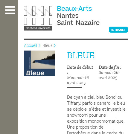
Aller
au
contenu
principal
INTRANET
Accueil
Bleue
BLEUE
L'ÉCOLE
Date de début
Date de fin
Samedi 26
ENSEIGNEMENT
Mercredi 16
avril 2025
avril 2025
De cyan à ciel, bleu Bondi ou
INTERNATIONAL
Tiffany, parfois canard, le bleu
se déploie, s’étire et investit le
showroom pour une
exposition
monochromatique
.
COURS PUBLICS
Une proposition de
l’artothèque dans le cadre du