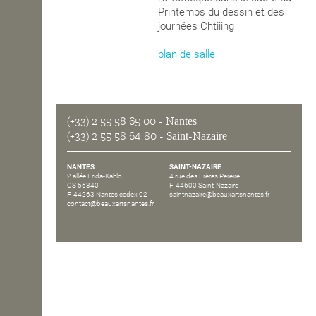
Printemps du dessin et des
OPEN SCHOOL
journées Chtiiing
plan de salle
CONTACTS
(+33) 2 55 58 65 00
- Nantes
(+33) 2 55 58 64 80
- Saint-Nazaire
NANTES
SAINT-NAZAIRE
2 allée Frida-Kahlo
4 rue des Frères Péreire
CS 56340
F-44600 Saint-Nazaire
F-44263 Nantes cedex 02
saintnazaire@beauxartsnantes.fr
contact@beauxartsnantes.fr