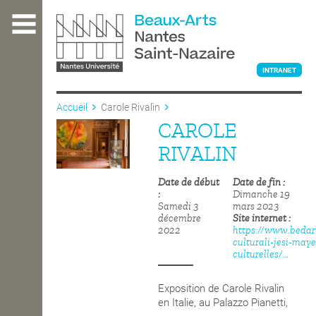
Aller
au
contenu
principal
INTRANET
Accueil
Carole Rivalin
CAROLE
L'ÉCOLE
RIVALIN
Date de début
Date de fin
ENSEIGNEMENT
Dimanche 19
Samedi 3
mars 2023
décembre
Site internet
2022
https://www.bedar
INTERNATIONAL
culturali-jesi-may
culturelles/…
COURS PUBLICS
Exposition de Carole Rivalin
en Italie, au Palazzo Pianetti,