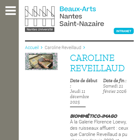
Aller
au
contenu
principal
INTRANET
Accueil
Caroline Reveillaud
CAROLINE
L'ÉCOLE
REVEILLAUD
Date de début
Date de fin
ENSEIGNEMENT
Samedi 21
Jeudi 11
février 2026
décembre
2025
INTERNATIONAL
BIOMIMÉTICO-IMAGO
À la Galerie Florence Loewy,
COURS PUBLICS
des ruisseaux affluent : ceux
que Caroline Reveillaud a pu