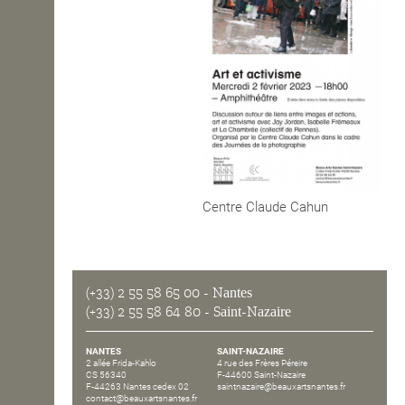
OPEN SCHOOL
CONTACTS
Centre Claude Cahun
(+33) 2 55 58 65 00
- Nantes
(+33) 2 55 58 64 80
- Saint-Nazaire
NANTES
SAINT-NAZAIRE
2 allée Frida-Kahlo
4 rue des Frères Péreire
CS 56340
F-44600 Saint-Nazaire
F-44263 Nantes cedex 02
saintnazaire@beauxartsnantes.fr
contact@beauxartsnantes.fr