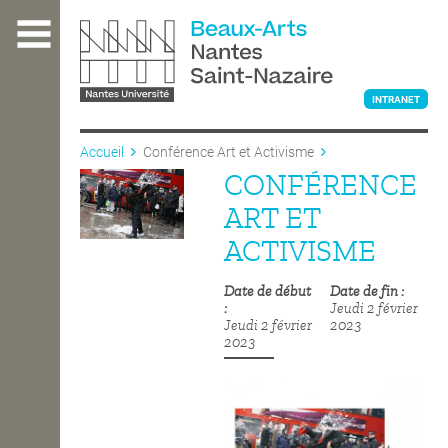
Aller
au
contenu
principal
INTRANET
Accueil
Conférence Art et Activisme
CONFÉRENCE
L'ÉCOLE
ART ET
ACTIVISME
ENSEIGNEMENT
Date de début
Date de fin
Jeudi 2 février
Jeudi 2 février
2023
INTERNATIONAL
2023
COURS PUBLICS