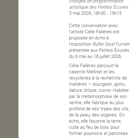
chargée de programmation
artistique des Petites Écuries
OPEN SCHOOL
5 mai 2026
, 18h30 - 19h15
Cette conversation avec
l’artiste Célie Falières est
CONTACTS
proposée en écho à
l’exposition
Bulbe Seuil Fumée
présentée aux Petites Écuries
du 6 mai au
18 juillet 2026
.
Célie Falières parcourt la
caserne Mellinet et les
recycleries à la recherche de
matières — bourgeon, ajonc,
datura, brique, cuivre. Habitée
par la métamorphose de son
ventre, elle fabrique au plus
profond de ses tripes des cils,
de la peau, des organes. En
écho, elle façonne la terre,
cuite au feu de bois, pour
former poumons et pancréas.