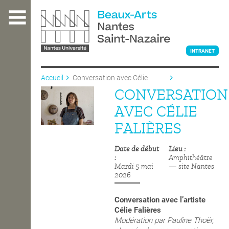
Aller
au
contenu
principal
INTRANET
Accueil
Conversation avec Célie
Falières
CONVERSATION
L'ÉCOLE
AVEC CÉLIE
FALIÈRES
ENSEIGNEMENT
Date de début
Lieu
Amphithéâtre
Mardi 5 mai
— site Nantes
INTERNATIONAL
2026
Conversation avec l’artiste
COURS PUBLICS
Célie Falières
Modération par Pauline Thoër,