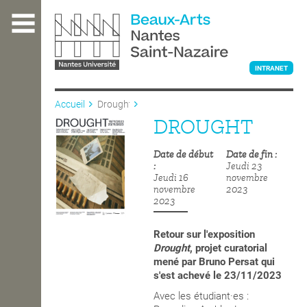
Aller
au
contenu
principal
INTRANET
Accueil
Drought
DROUGHT
L'ÉCOLE
Date de début
Date de fin
Jeudi 23
ENSEIGNEMENT
Jeudi 16
novembre
novembre
2023
2023
INTERNATIONAL
Retour sur l'exposition
Drought
, projet curatorial
mené par Bruno Persat qui
s'est achevé le 23/11/2023
COURS PUBLICS
Avec les étudiant·es :