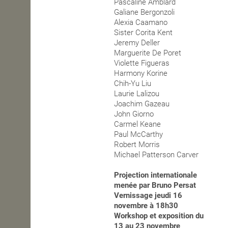
Pascaline Amblard
Galiane Bergonzoli
OPEN SCHOOL
Alexia Caamano
Sister Corita Kent
Jeremy Deller
Marguerite De Poret
CONTACTS
Violette Figueras
Harmony Korine
Chih-Yu Liu
Laurie Lalizou
Joachim Gazeau
John Giorno
Carmel Keane
Paul McCarthy
Robert Morris
Michael Patterson Carver
Projection internationale
menée par Bruno Persat
Vernissage jeudi 16
novembre à 18h30
Workshop et exposition du
13 au 23 novembre