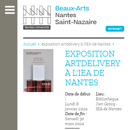
Aller
au
contenu
principal
INTRANET
Accueil
exposition artdelivery à l'IEA de Nantes
EXPOSITION
L'ÉCOLE
ARTDELIVERY
À L'IEA DE
ENSEIGNEMENT
NANTES
Date de début
Lieu
INTERNATIONAL
Bibliothèque
Lundi 8
Jien Gracq -
janvier 2024
IEA de Nantes
Date de fin
COURS PUBLICS
Samedi 30
mars 2024