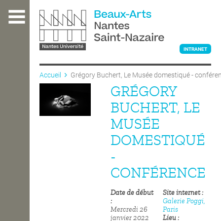
Aller
au
contenu
principal
INTRANET
Accueil
Grégory Buchert, Le Musée domestiqué - confére
GRÉGORY
L'ÉCOLE
BUCHERT, LE
MUSÉE
ENSEIGNEMENT
DOMESTIQUÉ
-
INTERNATIONAL
CONFÉRENCE
Date de début
Site internet
COURS PUBLICS
Galerie Poggi,
Mercredi 26
Paris
janvier 2022
Lieu