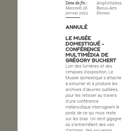
Date de fin
Amphithéâtre,
Mercredi 26
Beaux-Arts
OPEN SCHOOL
janvier 2022
Nantes
ANNULÉ
CONTACTS
LE MUSÉE
DOMESTIQUÉ -
CONFÉRENCE
MULTIMÉDIA DE
GRÉGORY BUCHERT
Loin des lumières et des
cimaises d’exposition, Le
Musée domestiqué s’attache
à exhumer et à produire les
archives d'œuvres oubliées,
pour les retisser au travers
d’une conférence
mélancolique interrogeant le
poids de ce qui nous reste
sur les bras. Un récit gigogne
où s’entremêlent des voix
d’artistes, des souvenirs