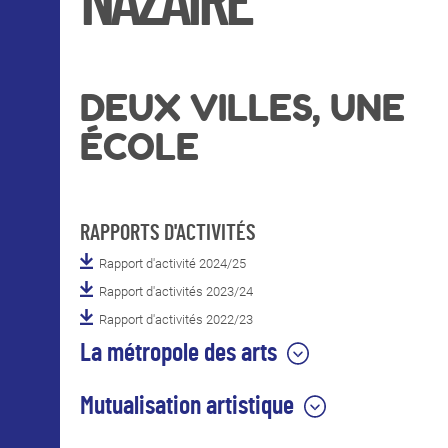
NAZAIRE
INTERNATIONAL
COURS PUBLICS
DEUX VILLES, UNE
ÉCOLE
OPEN SCHOOL
RAPPORTS D'ACTIVITÉS
CONTACTS
Rapport d'activité 2024/25
Rapport d'activités 2023/24
Rapport d'activités 2022/23
La métropole des arts
Mutualisation artistique
Territoire artistique et culturel reconnu en
France et en Europe pour sa qualité et son