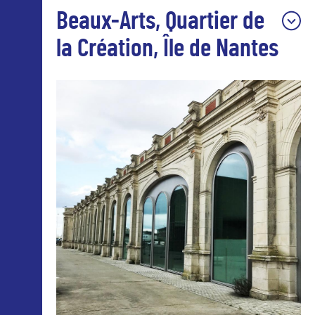
Beaux-Arts, Quartier de
la Création, Île de Nantes
L’école des beaux-arts de Nantes a quitté le
centre-ville pour rejoindre les halles 4 et 5 et
devenir un site majeur de l’enseignement
supérieur artistique.
De par sa situation stratégique au coeur du
Quartier de la création, l’École des beaux-arts
contribue activement au développement d’un
pôle d’excellence artistique au sein du réseau
des écoles sur l’île de Nantes dédié à
l’architecture, la communication, le design et le
numérique.
4 300 m² d’ateliers sont consacrés à la
recherche et à l’expérimentation dans tous le
domaines des arts visuels : pôles construction,
image et print. Plus de 400 étudiants (dont 30