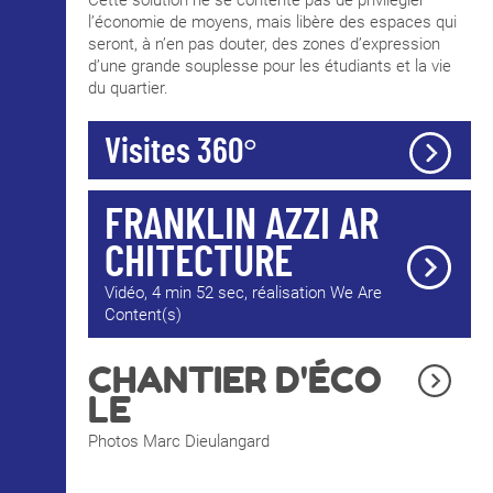
Cette solution ne se contente pas de privilégier
l’économie de moyens, mais libère des espaces qui
seront, à n’en pas douter, des zones d’expression
d’une grande souplesse pour les étudiants et la vie
du quartier.
Visites 360°
FRANKLIN AZZI AR
CHITECTURE
Vidéo, 4 min 52 sec, réalisation We Are
Content(s)
CHANTIER D'ÉCO
LE
Photos Marc Dieulangard