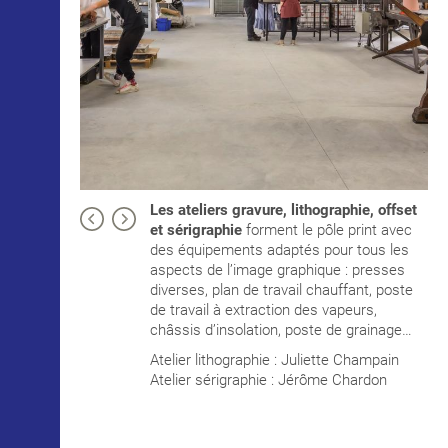
Les ateliers gravure, lithographie, offset
et sérigraphie
forment le pôle print avec
des équipements adaptés pour tous les
aspects de l’image graphique : presses
diverses, plan de travail chauffant, poste
de travail à extraction des vapeurs,
châssis d’insolation, poste de grainage…
Atelier lithographie : Juliette Champain
Atelier sérigraphie : Jérôme Chardon