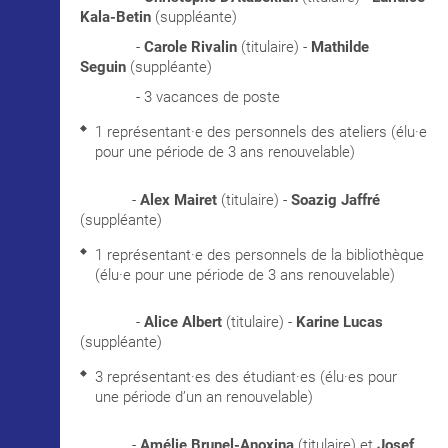
Kala-Betin
(suppléante)
-
Carole Rivalin
(titulaire) -
Mathilde
Seguin
(suppléante)
- 3 vacances de poste
1 représentant·e des personnels des ateliers (élu·e
pour une période de 3 ans renouvelable)
-
Alex Mairet
(titulaire) -
Soazig Jaffré
(suppléante)
1 représentant·e des personnels de la bibliothèque
(élu·e pour une période de 3 ans renouvelable)
-
Alice Albert
(titulaire) -
Karine Lucas
(suppléante)
3 représentant·es des étudiant·es (élu·es pour
une période d’un an renouvelable)
-
Amélie Brunel-Anoxina
(titulaire) et
Josef