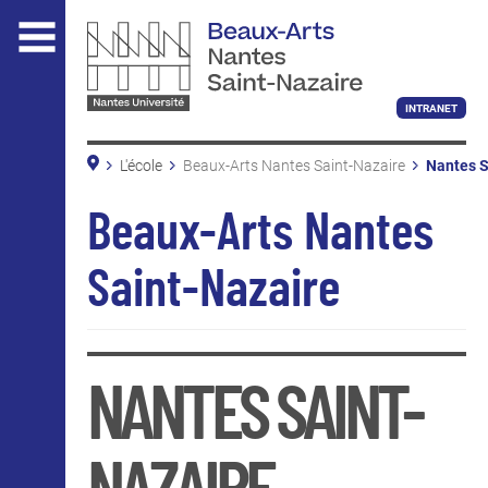
Aller
au
contenu
principal
INTRANET
Nouvelle
Nantes S
L'école
Beaux-Arts Nantes Saint-Nazaire
Nantes S
Projets d
L'ÉCOLE
Nouvelle
Beaux-Arts Nantes
Pôles te
Beaux-Arts Nantes Saint-Nazaire
Les équi
Saint-Nazaire
Nantes U
La bibliothèque
Vu à la t
Informations pratiques
Presse e
Nous soutenir
Les inst
NANTES SAINT-
ENSEIGNEMENT