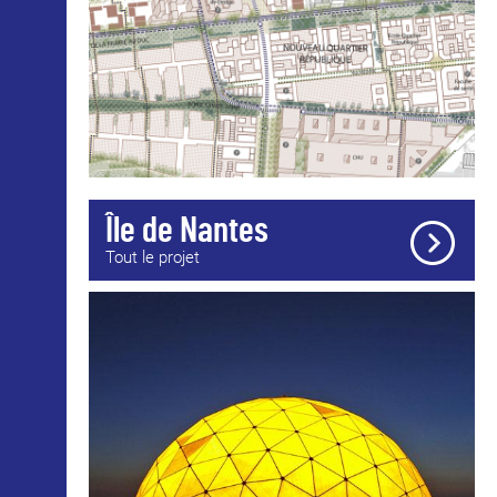
750 élèves fréquentent chaque semaine
l’établissement. La numérisation des loisirs est
un phénomène qu’il faut prendre en compte en
innovant sur la temporalité des apprentissages
et les méthodes pédagogiques (stages,
workshops sur cycles courts, week-end et
vacances).
Île de Nantes
Tout le projet
Dewar & Gicquel, Saint-Nazaire © Franck
Tomps LVAN