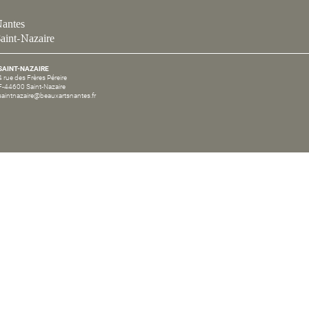
antes
aint-Nazaire
SAINT-NAZAIRE
4 rue des Frères Péreire
F-44600 Saint-Nazaire
saintnazaire@beauxartsnantes.fr