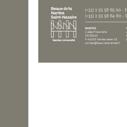
(+33) 2 55 58 65 00
- N
(+33) 2 55 58 64 80
- S
NANTES
2 allée Frida-Kahlo
CS 56340
F-44263 Nantes cedex 02
contact@beauxartsnantes.fr