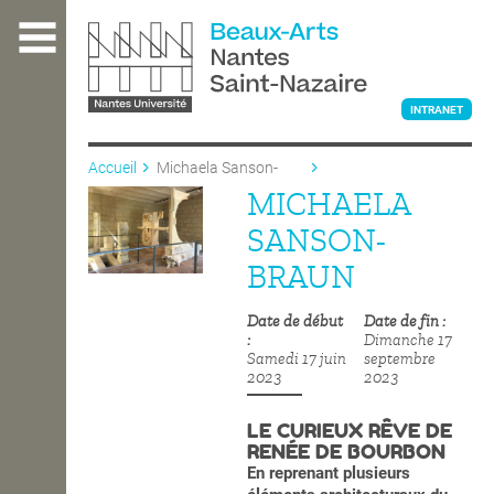
Aller
au
contenu
principal
INTRANET
Accueil
Michaela Sanson-
Braun
MICHAELA
L'ÉCOLE
SANSON-
BRAUN
ENSEIGNEMENT
Date de début
Date de fin
Dimanche 17
Samedi 17 juin
septembre
INTERNATIONAL
2023
2023
LE CURIEUX RÊVE DE
RENÉE DE BOURBON
COURS PUBLICS
En reprenant plusieurs