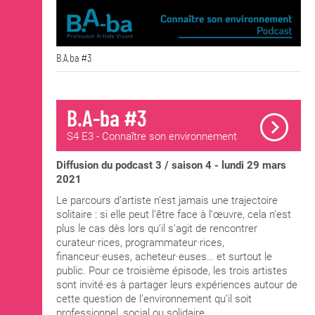
B.A.ba #3
B.A-ba #3
S4 E3 - Connaître son environnement
Diffusion du podcast 3 / saison 4 - lundi 29 mars
2021
Le parcours d’artiste n’est jamais une trajectoire
solitaire : si elle peut l’être face à l’œuvre, cela n’est
plus le cas dès lors qu’il s’agit de rencontrer
curateur·rices, programmateur·rices,
financeur·euses, acheteur·euses… et surtout le
public. Pour ce troisième épisode, les trois artistes
sont invité·es à partager leurs expériences autour de
cette question de l’environnement qu’il soit
professionnel, social ou solidaire.