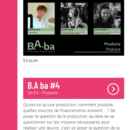
B.A ba #4
B.A ba #4
S4 E4 - Produire
Qu'est-ce qu'une production, comment produire,
quelles sources de financements existent... ? Se
poser la question de la production, au-delà de se
questionner sur les moyens nécessaires pour
réaliser une œuvre, c'est se poser la question de la