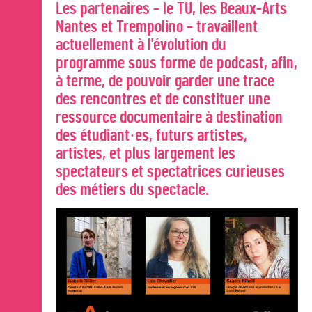
Les partenaires – le TU, les Beaux-Arts
Nantes et Trempolino – travaillent
actuellement à l'évolution du
programme sous forme de podcast, afin,
à terme, de pouvoir garder une trace
des rencontres et de constituer une
ressource documentaire à destination
des étudiant·es, futurs artistes,
artistes, et plus largement les
spectateurs et spectatrices curieuses
des métiers du spectacle.