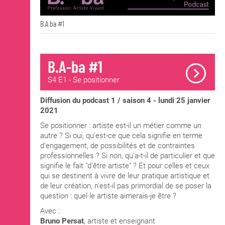
B.A ba #1
B.A-ba #1
S4 E1 - Se positionner
Diffusion du podcast 1 / saison 4 - lundi 25 janvier
2021
Se positionner : artiste est-il un métier comme un
autre ? Si oui, qu'est-ce que cela signifie en terme
d'engagement, de possibilités et de contraintes
professionnelles ? Si non, qu'a-t-il de particulier et que
signifie le fait "d'être artiste" ? Et pour celles et ceux
qui se destinent à vivre de leur pratique artistique et
de leur création, n'est-il pas primordial de se poser la
question : quel·le artiste aimerais-je être ?
Avec :
Bruno Persat
, artiste et enseignant