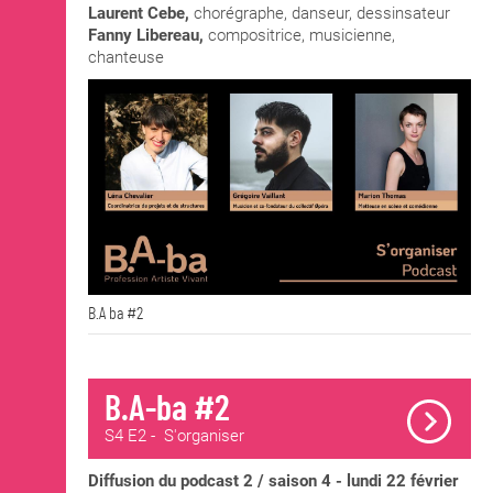
Laurent Cebe,
chorégraphe, danseur, dessinsateur
Fanny Libereau,
compositrice, musicienne,
chanteuse
B.A ba #2
B.A-ba #2
S4 E2 - S'organiser
Diffusion du podcast 2 / saison 4 - lundi 22 février