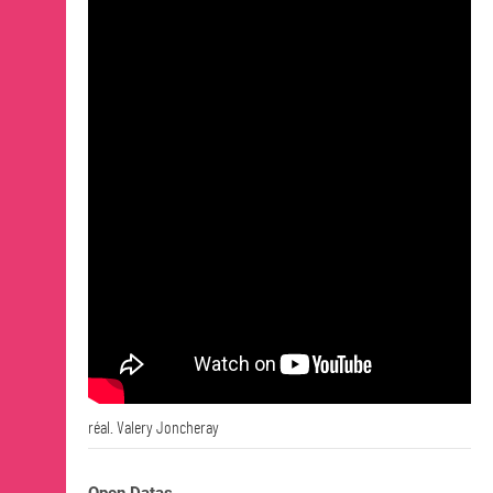
OPEN SCHOOL
Actualités / Agenda
Lieux
Expositions
Événements
Ressources
Artothèque de Nantes
Les Alumni·ae
CONTACTS
réal. Valery Joncheray