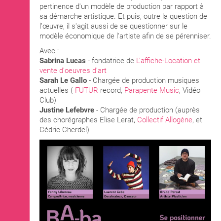
pertinence d'un modèle de production par rapport à
sa démarche artistique. Et puis, outre la question de
l’œuvre, il s'agit aussi de se questionner sur le
modèle économique de l'artiste afin de se pérenniser.
Avec :
Sabrina Lucas
- fondatrice de
L'affiche-Location et
vente d'oeuvres d'art
Sarah Le Gallo
- Chargée de production musiques
actuelles (
FUTUR
record,
Parapente Music
, Vidéo
Club)
Justine Lefebvre
- Chargée de production (auprès
des chorégraphes Elise Lerat,
Collectif Allogène
, et
Cédric Cherdel)