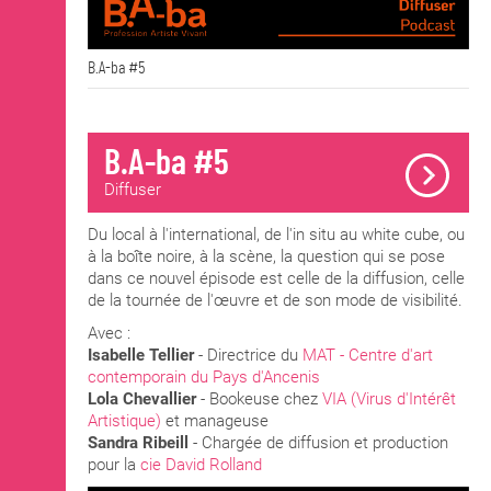
B.A-ba #5
B.A-ba #5
Diffuser
Du local à l'international, de l'in situ au white cube, ou
à la boîte noire, à la scène, la question qui se pose
dans ce nouvel épisode est celle de la diffusion, celle
de la tournée de l'œuvre et de son mode de visibilité.
Avec :
Isabelle Tellier
- Directrice du
MAT - Centre d'art
contemporain du Pays d'Ancenis
Lola Chevallier
- Bookeuse chez
VIA (Virus d'Intérêt
Artistique)
et manageuse
Sandra Ribeill
- Chargée de diffusion et production
pour la
cie David Rolland