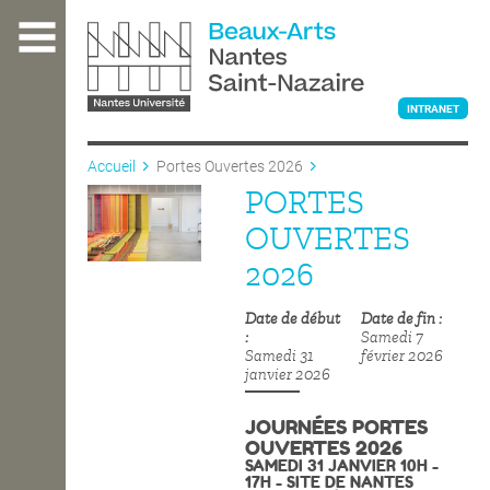
Aller
au
contenu
principal
INTRANET
Accueil
Portes Ouvertes 2026
PORTES
L'ÉCOLE
OUVERTES
2026
ENSEIGNEMENT
Date de début
Date de fin
Samedi 7
Samedi 31
février 2026
INTERNATIONAL
janvier 2026
JOURNÉES PORTES
OUVERTES 2026
COURS PUBLICS
SAMEDI 31 JANVIER 10H -
17H - SITE DE NANTES